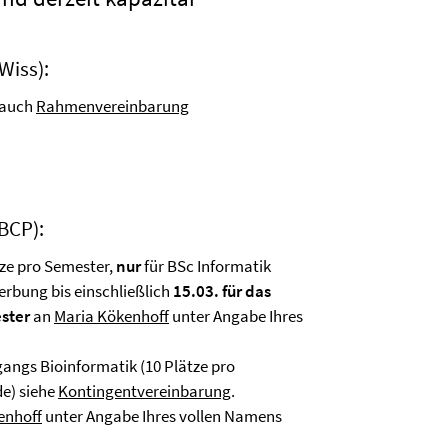
Wiss):
e auch
Rahmenvereinbarung
BCP):
ze pro Semester,
nur
für BSc Informatik
erbung bis einschließlich
15.03. für das
ester
an
Maria Kökenhoff
unter Angabe Ihres
angs Bioinformatik (10 Plätze pro
de) siehe
Kontingentvereinbarung
.
enhoff
unter Angabe Ihres vollen Namens