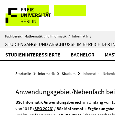
Springe
Service-
direkt
zu
Navigation
Inhalt
Fachbereich Mathematik und Informatik
/
Informatik
/
STUDIENGÄNGE UND ABSCHLÜSSE IM BEREICH DER I
STUDIENINTERESSIERTE
BACHELOR
MAS
Startseite
Informatik
Studium
Informatik + Nebenf
Anwendungsgebiet/Nebenfach bei
BSc Informatik Anwendungsbereich
im Umfang von 15
von 10 LP (
SPO 2023
)
/
BSc Mathematik Ergänzungsbe