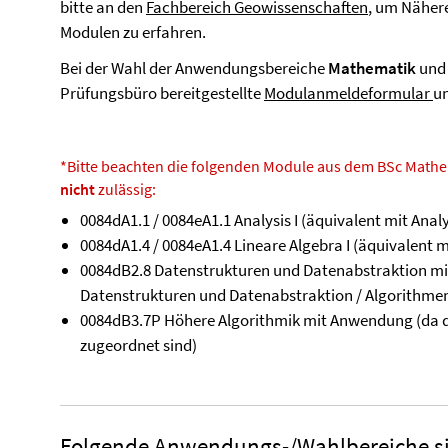
bitte an den
Fachbereich Geowissenschaften
, um Nähere
Modulen zu erfahren.
Bei der Wahl der Anwendungsbereiche
Mathematik
un
Prüfungsbüro bereitgestellte
Modulanmeldeformular
u
*Bitte beachten die folgenden Module aus dem BSc Mathem
nicht
zulässig:
0084dA1.1 / 0084eA1.1 Analysis I (äquivalent mit Analy
0084dA1.4 / 0084eA1.4 Lineare Algebra I (äquivalent m
0084dB2.8 Datenstrukturen und Datenabstraktion mi
Datenstrukturen und Datenabstraktion / Algorithme
0084dB3.7P Höhere Algorithmik mit Anwendung (da d
zugeordnet sind)
Folgende Anwendungs-/Wahlbereiche sin