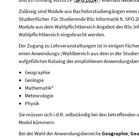
und im Umfang von10 LP (
SPO 2024
) / ehemals Nebenf
Zulässig sind Module aus Bachelorstudiengängen eines o
Studienfächer. Für Studierende BSc Informatik lt. SPO 2
Module aus dem Wahlpflichtbereich Angebot des BSc Info
Wahlpflichtbereich eingebracht werden.
Der Zugang zu Lehrveranstaltungen ist in einigen Fächer
einen Anwendungs-/Wahlbereich aus dem in der Studie
aufgeführten Katalog der empfohlenen Anwendungsber
Geographie
Geologie
Mathematik*
Meteorologie
Physik
Sie müssen sich i.d.R. selbständig bei den betreffenden 
Modul kümmern.
Bei der Wahl der Anwendungsbereiche
Geographie
,
Geo