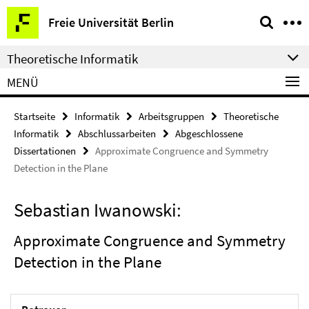
Springe
Service-
Freie Universität Berlin
direkt
Navigation
zu
Theoretische Informatik
Inhalt
MENÜ
Startseite
Informatik
Arbeitsgruppen
Theoretische
Informatik
Abschlussarbeiten
Abgeschlossene
Dissertationen
Approximate Congruence and Symmetry
Detection in the Plane
Sebastian Iwanowski:
Approximate Congruence and Symmetry
Detection in the Plane