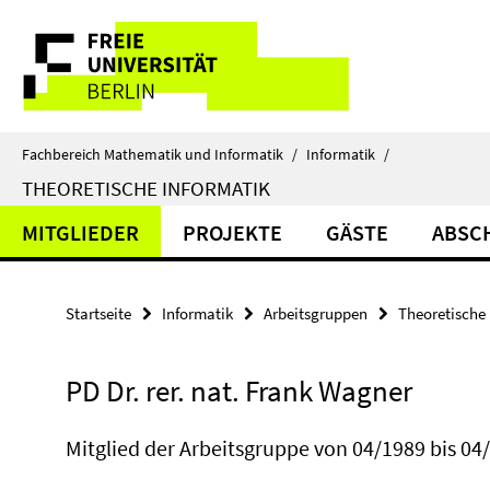
Springe
Service-
direkt
zu
Navigation
Inhalt
Fachbereich Mathematik und Informatik
/
Informatik
/
THEORETISCHE INFORMATIK
MITGLIEDER
PROJEKTE
GÄSTE
ABSC
Startseite
Informatik
Arbeitsgruppen
Theoretische 
PD Dr. rer. nat. Frank Wagner
Mitglied der Arbeitsgruppe von 04/1989 bis 04