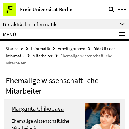
Springe
Service-
Freie Universität Berlin
direkt
Navigation
zu
Didaktik der Informatik
Inhalt
MENÜ
Startseite
Informatik
Arbeitsgruppen
Didaktik der
Informatik
Mitarbeiter
Ehemalige wissenschaftliche
Mitarbeiter
Ehemalige wissenschaftliche
Mitarbeiter
Margarita Chikobava
Ehemalige wissenschaftliche
Mitarbeiterin