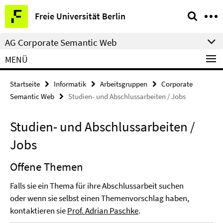
Springe
Service-
Freie Universität Berlin
direkt
Navigation
zu
AG Corporate Semantic Web
Inhalt
MENÜ
Startseite
Informatik
Arbeitsgruppen
Corporate
Semantic Web
Studien- und Abschlussarbeiten / Jobs
Studien- und Abschlussarbeiten /
Jobs
Offene Themen
Falls sie ein Thema für ihre Abschlussarbeit suchen
oder wenn sie selbst einen Themenvorschlag haben,
kontaktieren sie
Prof. Adrian Paschke
.