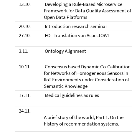
13.10.
Developing a Rule-Based Microservice
Framework for Data Quality Assessment of
Open Data Platforms
20.10.
Introduction research seminar
27.10.
FOL Translation von AspectOWL
3.11.
Ontology Alignment
10.11.
Consensus based Dynamic Co-Calibration
for Networks of Homogeneous Sensors in
IIoT Environments under Consideration of
Semantic Knowledge
17.11.
Medical guidelines as rules
24.11.
A brief story of the world, Part 1: On the
history of recommendation systems.