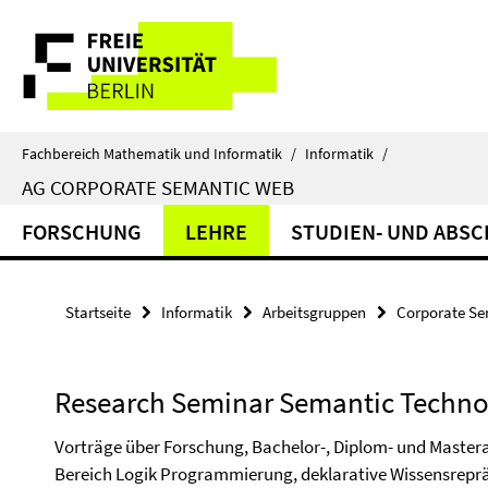
Springe
Service-
direkt
zu
Navigation
Inhalt
Fachbereich Mathematik und Informatik
/
Informatik
/
AG CORPORATE SEMANTIC WEB
FORSCHUNG
LEHRE
STUDIEN- UND ABSC
Startseite
Informatik
Arbeitsgruppen
Corporate S
Research Seminar Semantic Techno
Vorträge über Forschung, Bachelor-, Diplom- und Mastera
Bereich Logik Programmierung, deklarative Wissensrepr