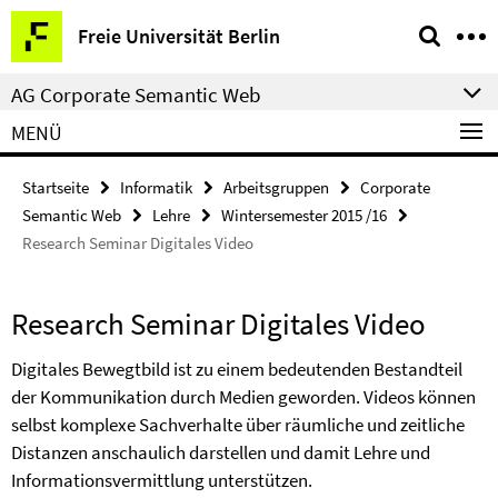
Springe
Service-
Freie Universität Berlin
direkt
Navigation
zu
AG Corporate Semantic Web
Inhalt
MENÜ
Startseite
Informatik
Arbeitsgruppen
Corporate
Semantic Web
Lehre
Wintersemester 2015 /16
Research Seminar Digitales Video
Research Seminar Digitales Video
Digitales Bewegtbild ist zu einem bedeutenden Bestandteil
der Kommunikation durch Medien geworden. Videos können
selbst komplexe Sachverhalte über räumliche und zeitliche
Distanzen anschaulich darstellen und damit Lehre und
Informationsvermittlung unterstützen.