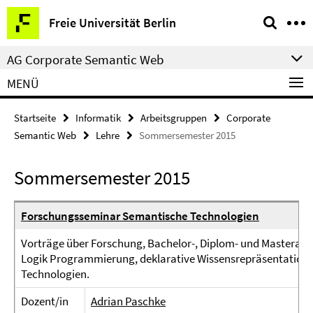
Springe
Service-
Freie Universität Berlin
direkt
Navigation
zu
AG Corporate Semantic Web
Inhalt
MENÜ
Startseite
Informatik
Arbeitsgruppen
Corporate
Semantic Web
Lehre
Sommersemester 2015
Sommersemester 2015
Forschungsseminar Semantische Technologien
Vorträge über Forschung, Bachelor-, Diplom- und Masterarbe
Logik Programmierung, deklarative Wissensrepräsentation
Technologien.
Dozent/in
Adrian Paschke