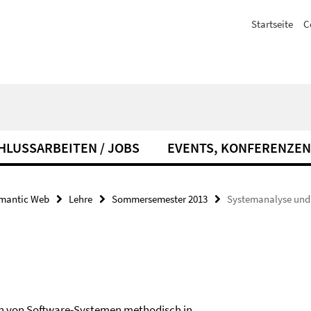
Startseite
C
HLUSSARBEITEN / JOBS
EVENTS, KONFERENZEN
emantic Web
Lehre
Sommersemester 2013
Systemanalyse und
ign von Software-Systemen methodisch in