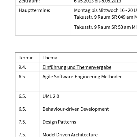
Zeitraum:
6.05.2013 bis 8.05.2013
Haupttermine:
Montag bis Mittwoch 16 - 20 U
Takusstr. 9 Raum SR 049 am 
Takusstr. 9 Raum SR 53 am M
Termin
Thema
9.4.
Einführung und Themenvergabe
6.5.
Agile Software-Engineering Methoden
6.5.
UML 2.0
6.5.
Behaviour-driven
D
evelopment
7.5.
Design Patterns
7.5.
Model
Driven
Architecture