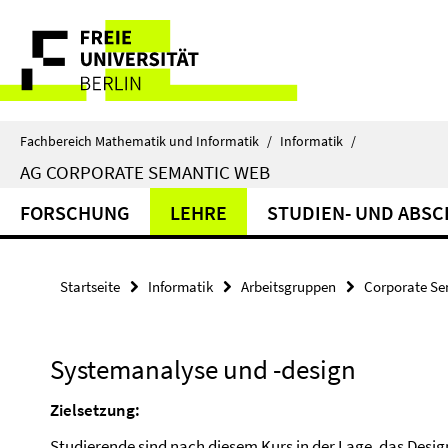
Springe
Service-
direkt
zu
Navigation
Inhalt
Fachbereich Mathematik und Informatik
/
Informatik
/
AG CORPORATE SEMANTIC WEB
FORSCHUNG
LEHRE
STUDIEN- UND ABSC
Startseite
Informatik
Arbeitsgruppen
Corporate S
Systemanalyse und -design
Zielsetzung:
Studierende sind nach diesem Kurs in der Lage, das Des