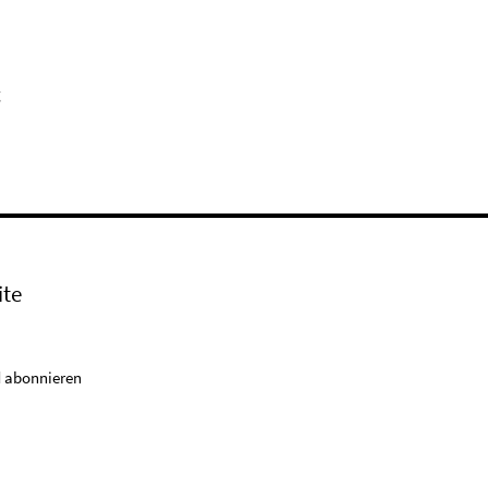
g
ite
 abonnieren