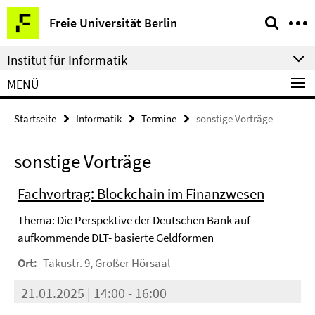
Springe
Service-
Freie Universität Berlin
direkt
Navigation
zu
Institut für Informatik
Inhalt
MENÜ
Startseite
Informatik
Termine
sonstige Vorträge
sonstige Vorträge
Fachvortrag: Blockchain im Finanzwesen
Thema: Die Perspektive der Deutschen Bank auf
aufkommende DLT- basierte Geldformen
Ort:
Takustr. 9, Großer Hörsaal
21.01.2025 | 14:00 - 16:00