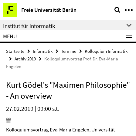
Springe
Service-
Freie Universität Berlin
direkt
Navigation
zu
Institut für Informatik
Inhalt
MENÜ
Startseite
Informatik
Termine
Kolloquium Informatik
Archiv 2019
Kolloquiumsvortrag Prof. Dr. Eva-Maria
Engelen
Kurt Gödel's "Maximen Philosophie"
- An overview
27.02.2019 | 09:00 s.t.
Kolloquiumsvortrag Eva-Maria Engelen, Universität