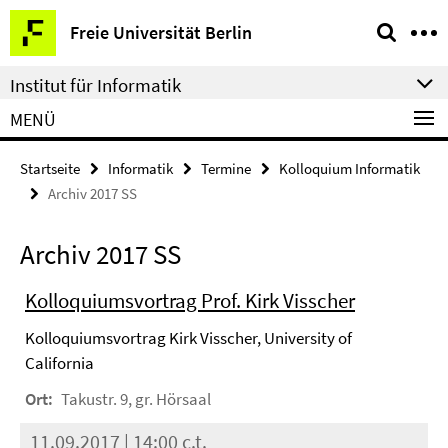
Springe
Service-
Freie Universität Berlin
direkt
Navigation
zu
Institut für Informatik
Inhalt
MENÜ
Startseite
Informatik
Termine
Kolloquium Informatik
Archiv 2017 SS
Archiv 2017 SS
Kolloquiumsvortrag Prof. Kirk Visscher
Kolloquiumsvortrag Kirk Visscher, University of
California
Ort:
Takustr. 9, gr. Hörsaal
11.09.2017 | 14:00 c.t.