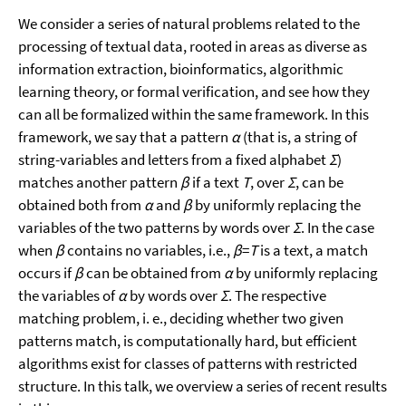
We consider a series of natural problems related to the
processing of textual data, rooted in areas as diverse as
information extraction, bioinformatics, algorithmic
learning theory, or formal verification, and see how they
can all be formalized within the same framework. In this
framework, we say that a pattern
α
(that is, a string of
string-variables and letters from a fixed alphabet
Σ
)
matches another pattern
β
if a text
T
, over
Σ
, can be
obtained both from
α
and
β
by uniformly replacing the
variables of the two patterns by words over
Σ
. In the case
when
β
contains no variables, i.e.,
β
=
T
is a text, a match
occurs if
β
can be obtained from
α
by uniformly replacing
the variables of
α
by words over
Σ
. The respective
matching problem, i. e., deciding whether two given
patterns match, is computationally hard, but efficient
algorithms exist for classes of patterns with restricted
structure. In this talk, we overview a series of recent results