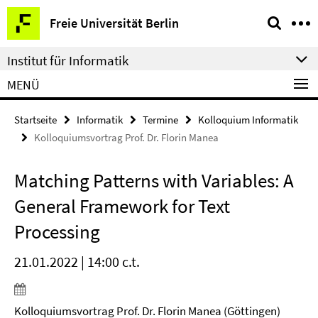
Springe
Service-
Freie Universität Berlin
direkt
Navigation
zu
Institut für Informatik
Inhalt
MENÜ
Startseite
Informatik
Termine
Kolloquium Informatik
Kolloquiumsvortrag Prof. Dr. Florin Manea
Matching Patterns with Variables: A
General Framework for Text
Processing
21.01.2022 | 14:00 c.t.
Kolloquiumsvortrag Prof. Dr. Florin Manea (Göttingen)