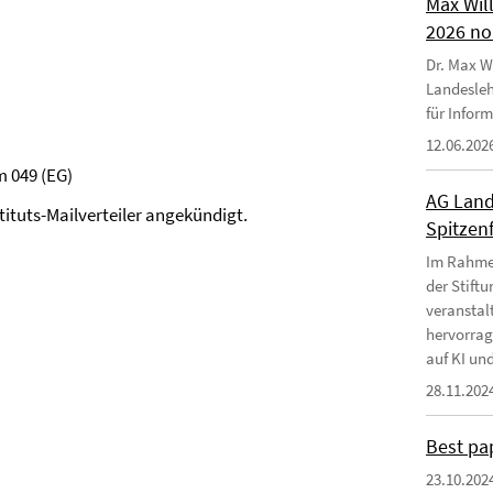
Max Wil
2026 no
Dr. Max Wi
Landesleh
für Infor
12.06.202
um 049 (EG)
AG Land
stituts-Mailverteiler angekündigt.
Spitzen
Im Rahmen
der Stift
veranstal
hervorrag
auf KI und
28.11.202
Best pa
23.10.202