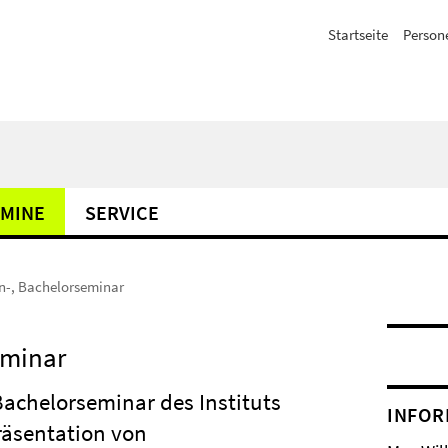
Startseite
Person
MINE
SERVICE
n-, Bachelorseminar
eminar
chelorseminar des Instituts
INFOR
räsentation von