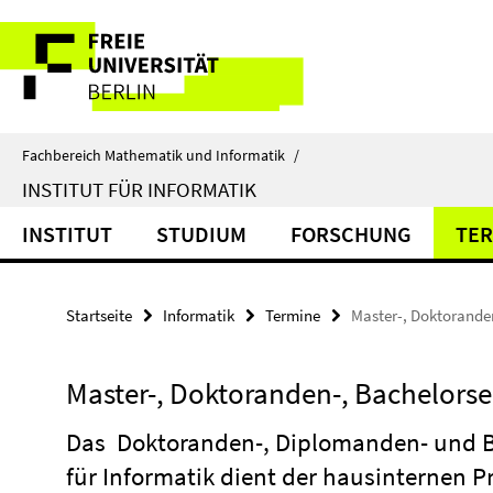
Springe
Service-
direkt
zu
Navigation
Inhalt
Fachbereich Mathematik und Informatik
/
INSTITUT FÜR INFORMATIK
INSTITUT
STUDIUM
FORSCHUNG
TER
Startseite
Informatik
Termine
Master-, Doktorande
Master-, Doktoranden-, Bachelors
Das Doktoranden-, Diplomanden- und Ba
für Informatik dient der hausinternen P