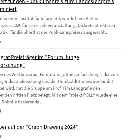
lert für den Publikumspreis zum Landeslehrpreis
miniert
llert vom Institut für Informatik wurde beim Berliner
rpreis 2026 für seine Lehrveranstaltung „Diskrete Strukturen
matik“ für die Shortlist des Publikumspreises ausgewählt.
6
graf Preisträger im "Forum Junge
forschung"
 des Wettbewerbs „Forum Junge Spitzenforschung“, der von
ung Industrieforschung und der Humboldt-Innovation GmbH
tet wird, hat die Gruppe um Prof. Tim Landgraf einen
enden dritten Platz belegt. Mit dem Projekt POLLY wurde eine
 Robotik basierende ...
4
per auf der "Graph Drawing 2024"
4