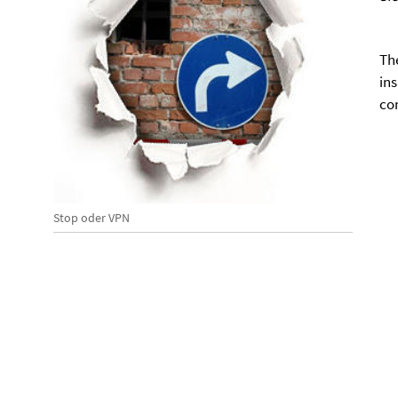
Th
ins
co
Stop oder VPN