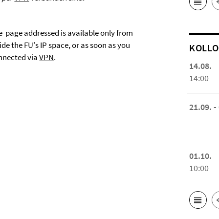
e page addressed is available only from
ide the FU's IP space, or as soon as you
KOL­L
nnected via
VPN
.
14.08.
14:00
21.09. -
01.10.
10:00