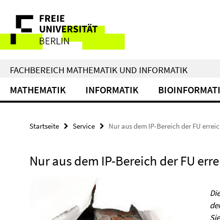
Springe
Service-
direkt
zu
Navigation
Inhalt
FACHBEREICH MATHEMATIK UND INFORMATIK
MATHEMATIK
INFORMATIK
BIOINFORMAT
Startseite
Service
Nur aus dem IP-Bereich der FU errei
Nur aus dem IP-Bereich der FU err
Die
de
Si