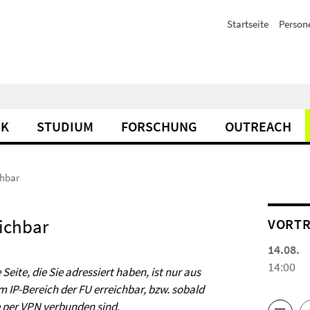
Startseite
Person
IK
STUDIUM
FORSCHUNG
OUTREACH
chbar
eichbar
VORTR
14.08.
14:00
 Seite, die Sie adressiert haben, ist nur aus
m IP-Bereich der FU erreichbar, bzw. sobald
e per
VPN
verbunden sind.