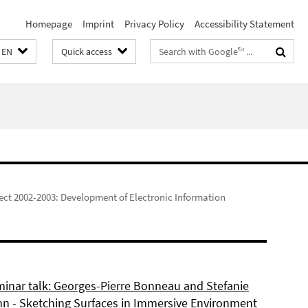
Homepage
Imprint
Privacy Policy
Accessibility Statement
Search
EN
Quick access
terms
ect 2002-2003: Development of Electronic Information
inar talk: Georges-Pierre Bonneau and Stefanie
 - Sketching Surfaces in Immersive Environment