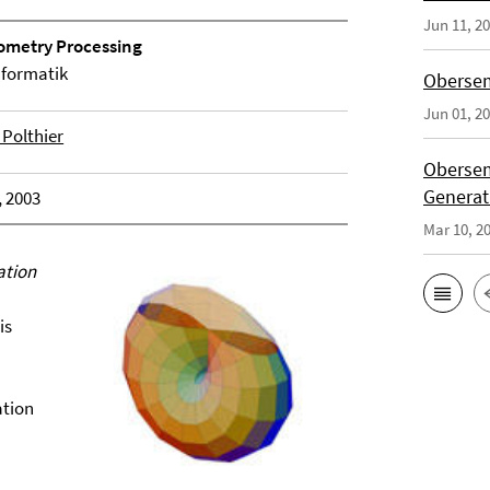
Jun 11, 2
ometry Processing
nformatik
Obersem
Jun 01, 2
 Polthier
Obersem
Generat
, 2003
Mar 10, 2
ation
is
ation