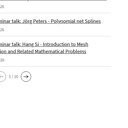
026
inar talk: Jörg Peters - Polynomial net Splines
026
inar talk: Hang Si - Introduction to Mesh
ion and Related Mathematical Problems
026
1 / 10