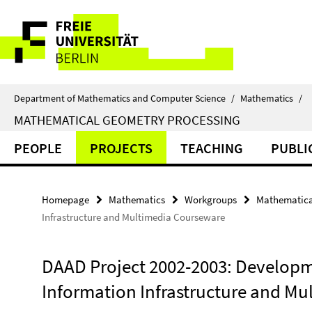
Springe
Service
direkt
zu
Navigation
Inhalt
Department of Mathematics and Computer Science
/
Mathematics
/
MATHEMATICAL GEOMETRY PROCESSING
PEOPLE
PROJECTS
TEACHING
PUBLI
Homepage
Mathematics
Workgroups
Mathematica
Infrastructure and Multimedia Courseware
DAAD Project 2002-2003: Developme
Information Infrastructure and M