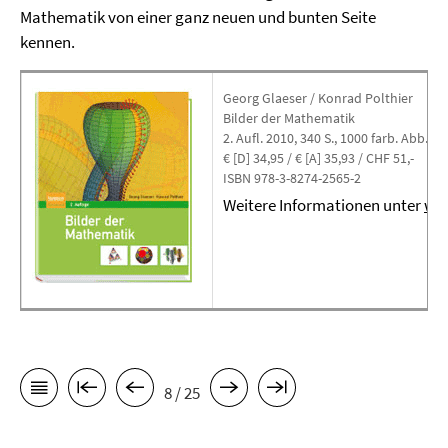
Mathematik von einer ganz neuen und bunten Seite
kennen.
Georg Glaeser / Konrad Polthier
Bilder der Mathematik
2. Aufl. 2010, 340 S., 1000 farb. Abb., g
€ [D] 34,95 / € [A] 35,93 / CHF 51,-
ISBN 978-3-8274-2565-2
Weitere Informationen unter
www
8 / 25