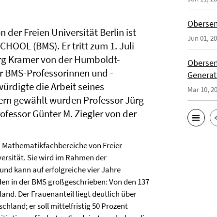
Obersem
der Freien Universität Berlin ist
Jun 01, 2
OOL (BMS). Er tritt zum 1. Juli
rg Kramer von der Humboldt-
Obersem
er BMS-Professorinnen und -
Generat
ürdigte die Arbeit seines
Mar 10, 2
ern gewählt wurden Professor Jürg
fessor Günter M. Ziegler von der
i Mathematikfachbereiche von Freier
ersität. Sie wird im Rahmen der
und kann auf erfolgreiche vier Jahre
rden in der BMS großgeschrieben: Von den 137
d. Der Frauenanteil liegt deutlich über
land; er soll mittelfristig 50 Prozent