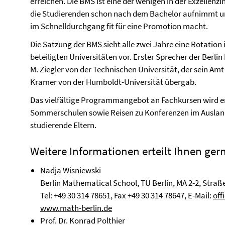
erreichen. Die BMS ist eine der wenigen in der Exzellenzi
die Studierenden schon nach dem Bachelor aufnimmt u
im Schnelldurchgang fit für eine Promotion macht.
Die Satzung der BMS sieht alle zwei Jahre eine Rotatio
beteiligten Universitäten vor. Erster Sprecher der Berl
M. Ziegler von der Technischen Universität, der sein Am
Kramer von der Humboldt-Universität übergab.
Das vielfältige Programmangebot an Fachkursen wird er
Sommerschulen sowie Reisen zu Konferenzen im Auslan
studierende Eltern.
Weitere Informationen erteilt Ihnen gern
Nadja Wisniewski
Berlin Mathematical School, TU Berlin, MA 2-2, Straße 
Tel: +49 30 314 78651, Fax +49 30 314 78647, E-Mail:
off
www.math-berlin.de
Prof. Dr. Konrad Polthier