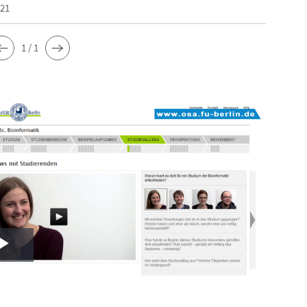
021
1 / 1
Play
Video