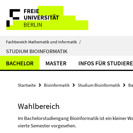
Springe
Service-
direkt
zu
Navigation
Inhalt
Fachbereich Mathematik und Informatik
/
STUDIUM BIOINFORMATIK
BACHELOR
MASTER
INFOS FÜR STUDIER
Startseite
Bioinformatik
Studium Bioinformatik
Ba
Wahlbereich
Im Bachelorstudiengang Bioinformatik ist ein kleiner Wah
vierte Semester vorgesehen.