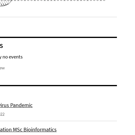
S
y no events
iew
irus Pandemic
022
tation MSc Bioinformatics