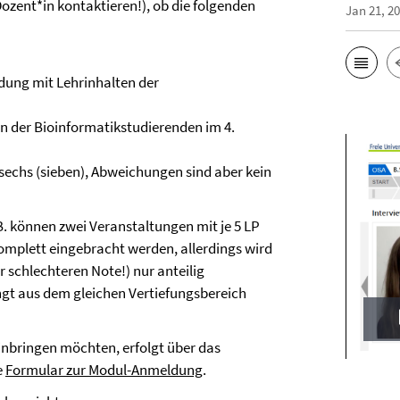
Dozent*in kontaktieren!), ob die folgenden
Jan 21, 2
dung mit Lehrinhalten der
n der Bioinformatikstudierenden im 4.
sechs (sieben), Abweichungen sind aber kein
.B. können zwei Veranstaltungen mit je 5 LP
mplett eingebracht werden, allerdings wird
 schlechteren Note!) nur anteilig
ngt aus dem gleichen Vertiefungsbereich
inbringen möchten, erfolgt über das
e
Formular zur Modul-Anmeldung
.