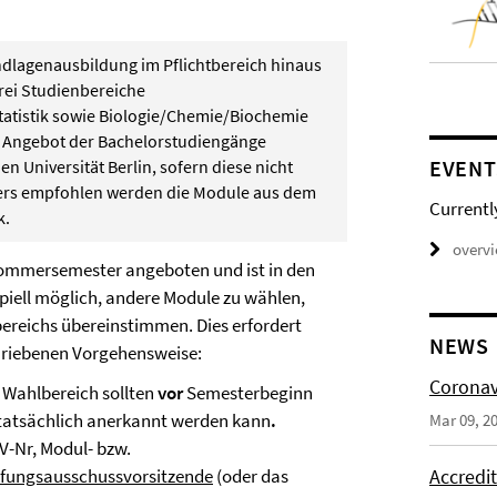
ndlagenausbildung im Pflichtbereich hinaus
rei Studienbereiche
tatistik sowie Biologie/Chemie/Biochemie
 Angebot der Bachelorstudiengänge
EVENT
n Universität Berlin, sofern diese nicht
ders empfohlen werden die Module aus dem
Currentl
k.
overv
Sommersemester angeboten und ist in den
piell möglich, andere Module zu wählen,
bereichs übereinstimmen. Dies erfordert
NEWS
hriebenen Vorgehensweise:
Coronav
 Wahlbereich sollten
vor
Semesterbeginn
 tatsächlich anerkannt werden kann
.
Mar 09, 2
V-Nr, Modul- bzw.
Accredi
fungsausschussvorsitzende
(oder das