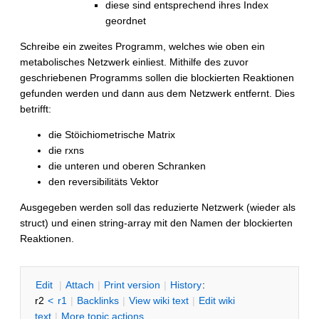
diese sind entsprechend ihres Index
geordnet
Schreibe ein zweites Programm, welches wie oben ein
metabolisches Netzwerk einliest. Mithilfe des zuvor
geschriebenen Programms sollen die blockierten Reaktionen
gefunden werden und dann aus dem Netzwerk entfernt. Dies
betrifft:
die Stöichiometrische Matrix
die rxns
die unteren und oberen Schranken
den reversibilitäts Vektor
Ausgegeben werden soll das reduzierte Netzwerk (wieder als
struct) und einen string-array mit den Namen der blockierten
Reaktionen.
E
dit
|
A
ttach
|
P
rint version
|
H
istory
:
r2
<
r1
|
B
acklinks
|
V
iew wiki text
|
Edit
w
iki
text
|
M
ore topic actions