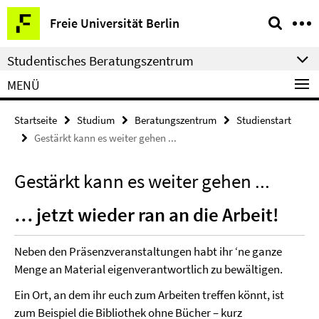
Springe
Service-
Freie Universität Berlin
direkt
Navigation
zu
Studentisches Beratungszentrum
Inhalt
MENÜ
Startseite
Studium
Beratungszentrum
Studienstart
Gestärkt kann es weiter gehen ...
Gestärkt kann es weiter gehen ...
… jetzt wieder ran an die Arbeit!
Neben den Präsenzveranstaltungen habt ihr ‘ne ganze
Menge an Material eigenverantwortlich zu bewältigen.
Ein Ort, an dem ihr euch zum Arbeiten treffen könnt, ist
zum Beispiel die Bibliothek ohne Bücher – kurz