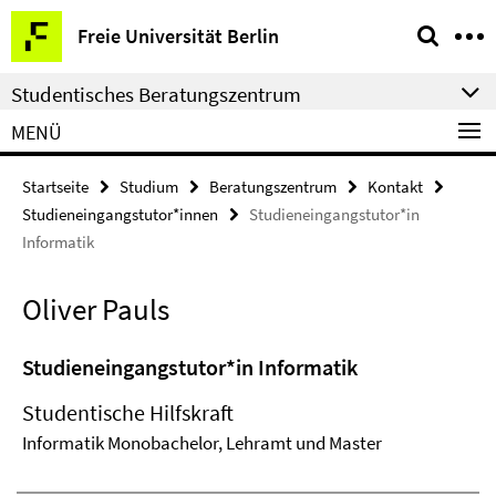
Springe
Service-
Freie Universität Berlin
direkt
Navigation
zu
Studentisches Beratungszentrum
Inhalt
MENÜ
Startseite
Studium
Beratungszentrum
Kontakt
Studieneingangstutor*innen
Studieneingangstutor*in
Informatik
Oliver Pauls
Studieneingangstutor*in Informatik
Studentische Hilfskraft
Informatik Monobachelor, Lehramt und Master