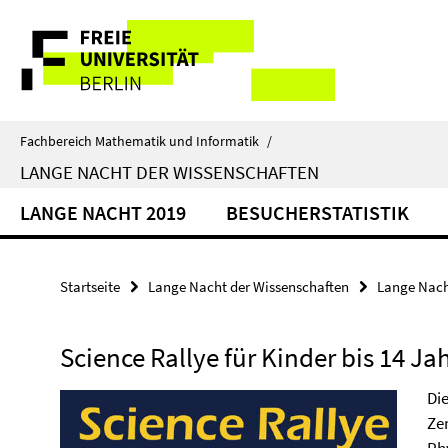
Springe
Service-
direkt
zu
Navigation
Inhalt
Fachbereich Mathematik und Informatik
/
LANGE NACHT DER WISSENSCHAFTEN
LANGE NACHT 2019
BESUCHERSTATISTIK
Startseite
Lange Nacht der Wissenschaften
Lange Nach
Science Rallye für Kinder bis 14 Ja
Di
Ze