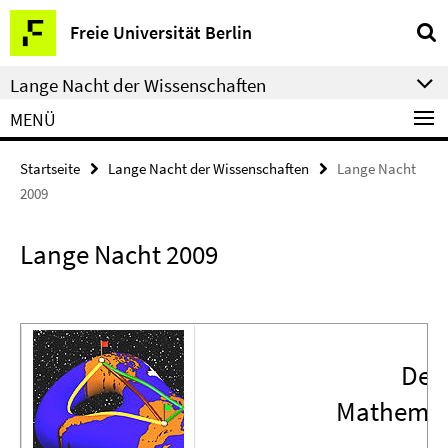
Springe
Service-
Freie Universität Berlin
direkt
Navigation
zu
Lange Nacht der Wissenschaften
Inhalt
MENÜ
Startseite
Lange Nacht der Wissenschaften
Lange Nacht
2009
Lange Nacht 2009
Der
Mathemati