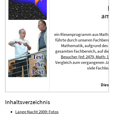
pr
am 1
vo
ein Riesenprogramm aus Mathemati
führte durch unseren Fachbereich
Mathematik, aufgrund des i
gesamten Fachbereich, auf die b
Besucher (Inf: 2479, Math: 158
Vergleich zum vergangenen Jahr. 
viele Fachleut
Dies w
Inhaltsverzeichnis
Lange Nacht 2009: Fotos