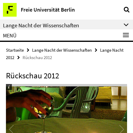
Springe
Service-
Freie Universität Berlin
direkt
Navigation
zu
Lange Nacht der Wissenschaften
Inhalt
MENÜ
Startseite
Lange Nacht der Wissenschaften
Lange Nacht
2012
Rückschau 2012
Rückschau 2012