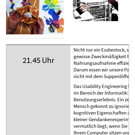
Nicht nur ein Essbesteck, s
gewisse Zweckmäßigkeit haben
21.45 Uhr
Nahrungsaufnahme effizient 
Darum essen wir unsere Pasta
nicht mit dem Suppenlöffel.
Das Usability Engineering be
im Bereich der Informatik: B
Benutzungserlebnis. Ein zentr
Mensch gekonnt zu ignorieren
kognitiven Eigenschaften au
kleiner Gendankenexperiment
vermutlich liegt, wenn Sie da
Ihrem Computer sitzen und w