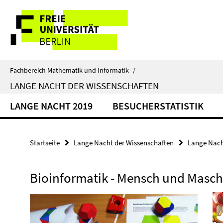
Springe
Service-
direkt
zu
Navigation
Inhalt
Fachbereich Mathematik und Informatik
/
LANGE NACHT DER WISSENSCHAFTEN
LANGE NACHT 2019
BESUCHERSTATISTIK
Startseite
Lange Nacht der Wissenschaften
Lange Nach
Bioinformatik - Mensch und Masch