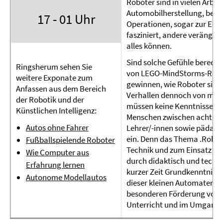
Roboter sind in vielen Arbei
Automobilherstellung, beim 
17 - 01 Uhr
Operationen, sogar zur Erk
fasziniert, andere verängs
alles können.
Sind solche Gefühle berecht
Ringsherum sehen Sie
von LEGO-MindStorms-Robote
weitere Exponate zum
gewinnen, wie Roboter sich 
Anfassen aus dem Bereich
Verhallen dennoch von mens
der Robotik und der
müssen keine Kenntnisse i
Künstlichen Intelligenz:
Menschen zwischen acht un
Autos ohne Fahrer
Lehrer/-innen sowie pädago
ein. Denn das Thema .Roboti
Fußballspielende Roboter
Technik und zum Einsatz v
Wie Computer aus
durch didaktisch und techn
Erfahrung lernen
kurzer Zeit Grundkenntniss
Autonome Modellautos
dieser kleinen Automaten. Ei
besonderen Förderung von 
Unterricht und im Umgang 