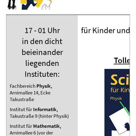
17 - 01 Uhr
für Kinder und J
in den dicht
beieinander
Tolle 
liegenden
Instituten:
Fachbereich
Physik,
Arnimallee 14, Ecke
Takustraße
Institut für
Informatik,
Takustraße 9 (hinter Physik)
Institut für
Mathematik,
Arnimallee 6 (vor der