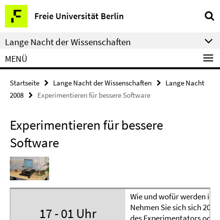
Springe
Service-
Freie Universität Berlin
direkt
Navigation
zu
Lange Nacht der Wissenschaften
Inhalt
MENÜ
Startseite
Lange Nacht der Wissenschaften
Lange Nacht
2008
Experimentieren für bessere Software
Experimentieren für bessere
Software
Wie und wofür werden in d
Nehmen Sie sich sich 20 Min
17 - 01 Uhr
des Experimentators oder 