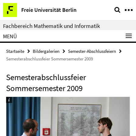
Springe
Service-
Freie Universität Berlin
direkt
Navigation
zu
Fachbereich Mathematik und Informatik
Inhalt
MENÜ
Startseite
Bildergalerien
Semester-Abschlussfeiern
Semesterabschlussfeier Sommersemester 2009
Semesterabschlussfeier
Sommersemester 2009