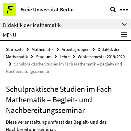
Springe
Service-
Freie Universität Berlin
direkt
Navigation
zu
Didaktik der Mathematik
Inhalt
MENÜ
Startseite
Mathematik
Arbeitsgruppen
Didaktik der
Mathematik
Studium
Lehre
Wintersemester 2019/2020
Schulpraktische Studien im Fach Mathematik – Begleit- und
Nachbereitungsseminar
Schulpraktische Studien im Fach
Mathematik – Begleit- und
Nachbereitungsseminar
Diese Veranstaltung umfasst das Begleit-
und
das
Nachbereitungsseminar.