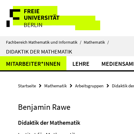
Springe
Service-
direkt
zu
Navigation
Inhalt
Fachbereich Mathematik und Informatik
/
Mathematik
/
DIDAKTIK DER MATHEMATIK
MITARBEITER*INNEN
LEHRE
MEDIENSAM
Startseite
Mathematik
Arbeitsgruppen
Didaktik de
Benjamin Rawe
Didaktik der Mathematik