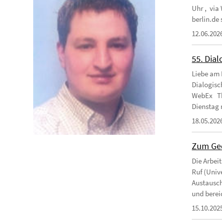
Uhr , via
berlin.de
12.06.202
55. Dial
Liebe am 
Dialogisc
WebEx Th
Dienstag 
18.05.202
Zum Ged
Die Arbei
Ruf (Unive
Austausch
und berei
15.10.202