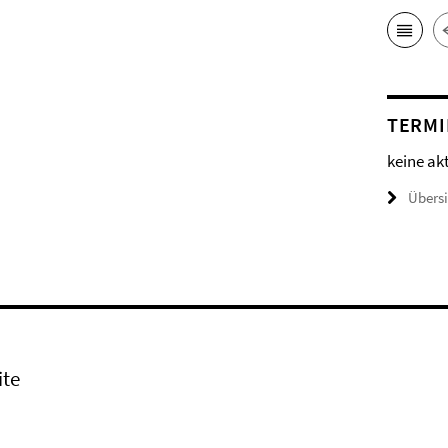
TERMI
keine ak
Übers
ite