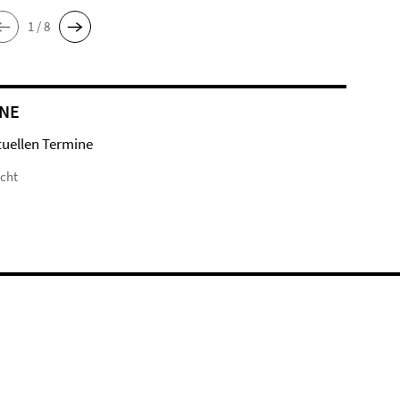
1 / 8
NE
tuellen Termine
icht