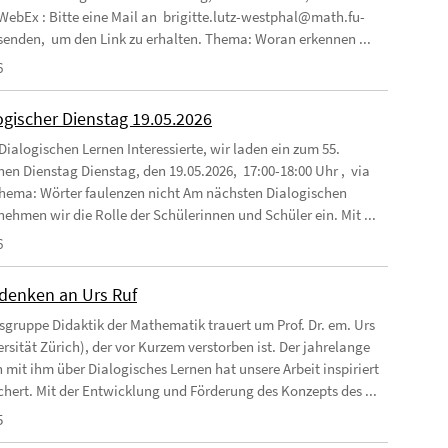
 WebEx : Bitte eine Mail an brigitte.lutz-westphal@math.fu-
 senden, um den Link zu erhalten. Thema: Woran erkennen ...
6
ogischer Dienstag 19.05.2026
Dialogischen Lernen Interessierte, wir laden ein zum 55.
hen Dienstag Dienstag, den 19.05.2026, 17:00-18:00 Uhr , via
ema: Wörter faulenzen nicht Am nächsten Dialogischen
nehmen wir die Rolle der Schülerinnen und Schüler ein. Mit ...
6
enken an Urs Ruf
tsgruppe Didaktik der Mathematik trauert um Prof. Dr. em. Urs
rsität Zürich), der vor Kurzem verstorben ist. Der jahrelange
 mit ihm über Dialogisches Lernen hat unsere Arbeit inspiriert
chert. Mit der Entwicklung und Förderung des Konzepts des ...
5