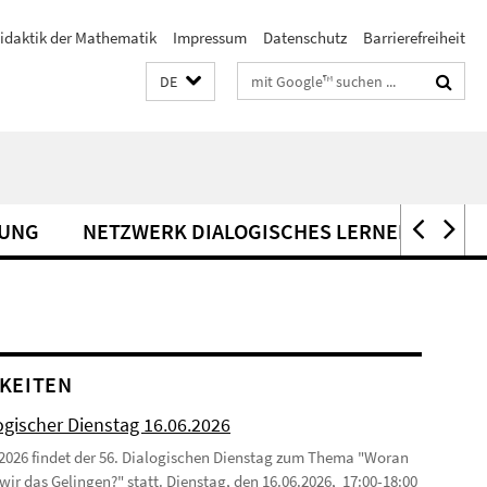
idaktik der Mathematik
Impressum
Datenschutz
Barrierefreiheit
Suchbegriffe
DE
UNG
NETZWERK DIALOGISCHES LERNEN
KO
KEITEN
ogischer Dienstag 16.06.2026
2026 findet der 56. Dialogischen Dienstag zum Thema "Woran
wir das Gelingen?" statt. Dienstag, den 16.06.2026, 17:00-18:00