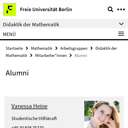
Springe
Service-
Freie Universität Berlin
direkt
Navigation
zu
Didaktik der Mathematik
Inhalt
MENÜ
Startseite
Mathematik
Arbeitsgruppen
Didaktik der
Mathematik
Mitarbeiter*innen
Alumni
Alumni
Vanessa Heine
Studentische Hilfskraft
+49 30 838 75370