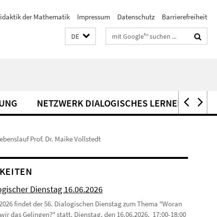
idaktik der Mathematik
Impressum
Datenschutz
Barrierefreiheit
Suchbegriffe
DE
UNG
NETZWERK DIALOGISCHES LERNEN
KO
ebenslauf Prof. Dr. Maike Vollstedt
KEITEN
ogischer Dienstag 16.06.2026
2026 findet der 56. Dialogischen Dienstag zum Thema "Woran
wir das Gelingen?" statt. Dienstag, den 16.06.2026, 17:00-18:00