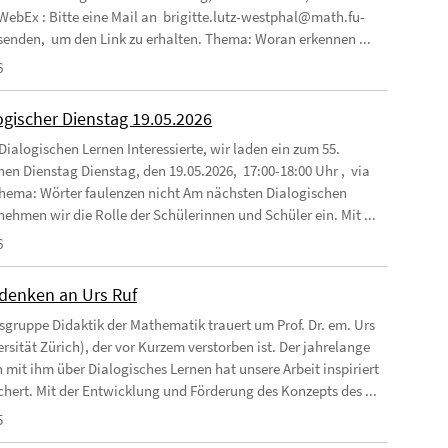
 WebEx : Bitte eine Mail an brigitte.lutz-westphal@math.fu-
 senden, um den Link zu erhalten. Thema: Woran erkennen ...
6
ogischer Dienstag 19.05.2026
Dialogischen Lernen Interessierte, wir laden ein zum 55.
hen Dienstag Dienstag, den 19.05.2026, 17:00-18:00 Uhr , via
ema: Wörter faulenzen nicht Am nächsten Dialogischen
nehmen wir die Rolle der Schülerinnen und Schüler ein. Mit ...
6
enken an Urs Ruf
tsgruppe Didaktik der Mathematik trauert um Prof. Dr. em. Urs
rsität Zürich), der vor Kurzem verstorben ist. Der jahrelange
 mit ihm über Dialogisches Lernen hat unsere Arbeit inspiriert
chert. Mit der Entwicklung und Förderung des Konzepts des ...
5