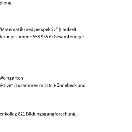
ngkong
Matematik med perspektiv“ (Laufzeit
örderungssumme:
558.955
€ (Gesamtbudget:
Weingarten
pektive“ (zusammen mit Dr. Rönnebeck und
nkolleg 821 Bildungsgangforschung,