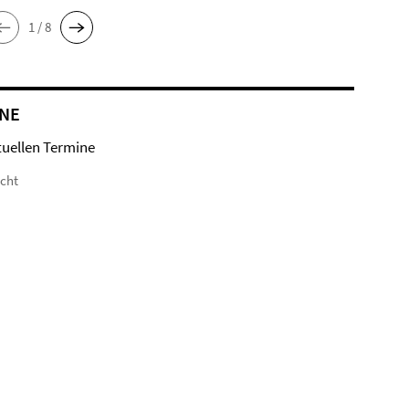
1 / 8
NE
tuellen Termine
icht