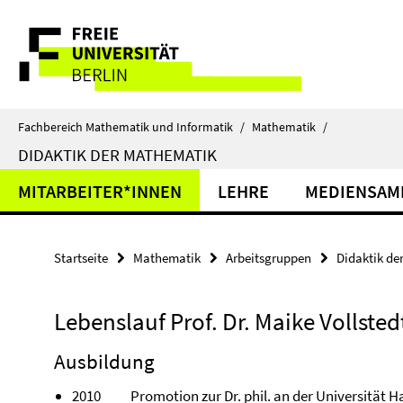
Springe
Service-
direkt
zu
Navigation
Inhalt
Fachbereich Mathematik und Informatik
/
Mathematik
/
DIDAKTIK DER MATHEMATIK
MITARBEITER*INNEN
LEHRE
MEDIENSAM
Startseite
Mathematik
Arbeitsgruppen
Didaktik de
Lebenslauf Prof. Dr. Maike Vollsted
Ausbildung
2010 Promotion zur Dr. phil. an der Universität H