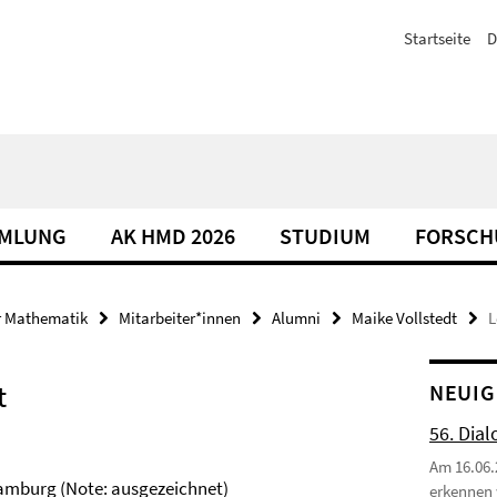
Startseite
D
MLUNG
AK HMD 2026
STUDIUM
FORSCH
r Mathematik
Mitarbeiter*innen
Alumni
Maike Vollstedt
L
t
NEUIG
56. Dial
Am 16.06.
amburg (Note: ausgezeichnet)
erkennen 