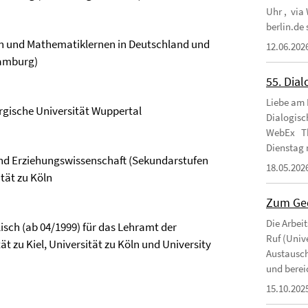
Uhr , via
berlin.de
 und Mathematiklernen in Deutschland und
12.06.202
Hamburg)
55. Dial
Liebe am 
ergische Universität Wuppertal
Dialogisc
WebEx Th
Dienstag 
d Erziehungswissenschaft (Sekundarstufen
18.05.202
ität zu Köln
Zum Ged
Die Arbei
ch (ab 04/1999) für das Lehramt der
Ruf (Unive
ät zu Kiel, Universität zu Köln und University
Austausch
und berei
15.10.202