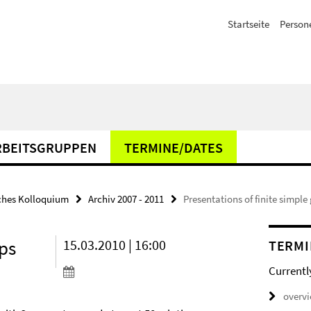
Startseite
Person
RBEITSGRUPPEN
TERMINE/DATES
hes Kolloquium
Archiv 2007 - 2011
Presentations of finite simple
ups
15.03.2010 | 16:00
TERMI
Currentl
overv