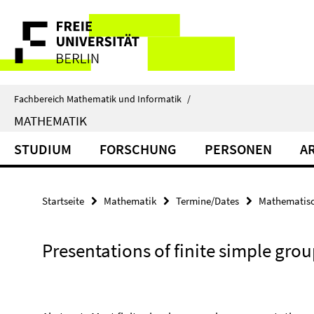
Springe
Service-
direkt
zu
Navigation
Inhalt
Fachbereich Mathematik und Informatik
/
MATHEMATIK
STUDIUM
FORSCHUNG
PERSONEN
A
Startseite
Mathematik
Termine/Dates
Mathematisc
Presentations of finite simple gro