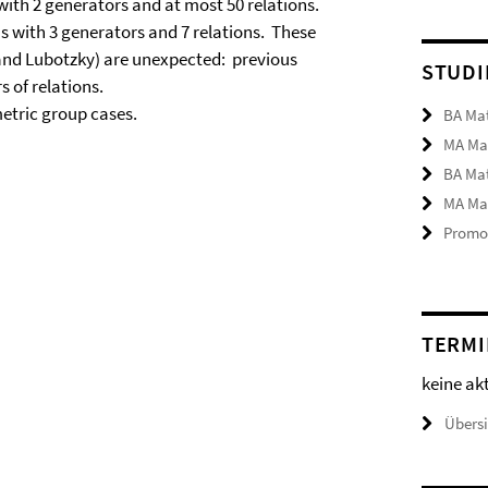
with 2 generators and at most 50 relations.
s with 3 generators and 7 relations. These
 and Lubotzky) are unexpected: previous
STUDI
 of relations.
etric group cases.
BA Ma
MA Ma
BA Ma
MA Ma
Promot
TERMI
keine ak
Übers