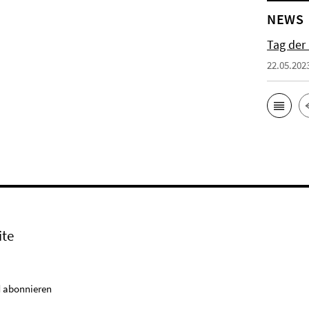
NEWS
Tag der
22.05.202
ite
 abonnieren