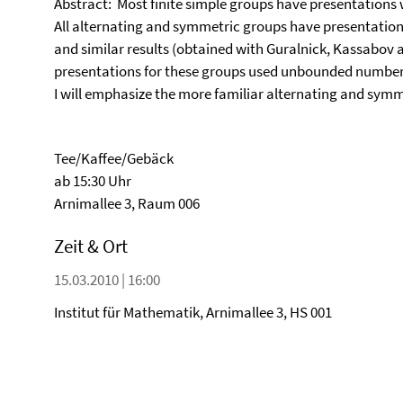
Abstract: Most finite simple groups have presentations 
All alternating and symmetric groups have presentation
and similar results (obtained with Guralnick, Kassabov
presentations for these groups used unbounded numbers
I will emphasize the more familiar alternating and symm
Tee/Kaffee/Gebäck
ab 15:30 Uhr
Arnimallee 3, Raum 006
Zeit & Ort
15.03.2010 | 16:00
Institut für Mathematik, Arnimallee 3, HS 001