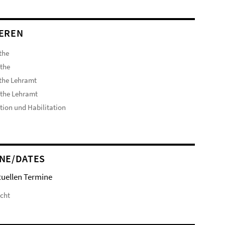
EREN
the
the
the Lehramt
the Lehramt
ion und Habilitation
NE/DATES
tuellen Termine
icht