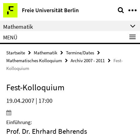
Springe
Service-
Freie Universität Berlin
direkt
Navigation
zu
Mathematik
Inhalt
MENÜ
Startseite
Mathematik
Termine/Dates
Mathematisches Kolloquium
Archiv 2007 - 2011
Fest-
Kolloquium
Fest-Kolloquium
19.04.2007 | 17:00
Einführung:
Prof. Dr. Ehrhard Behrends