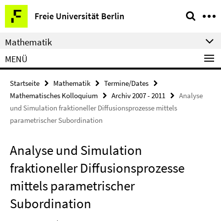
Springe
Service-
Freie Universität Berlin
direkt
Navigation
zu
Mathematik
Inhalt
MENÜ
Startseite
Mathematik
Termine/Dates
Mathematisches Kolloquium
Archiv 2007 - 2011
Analyse
und Simulation fraktioneller Diffusionsprozesse mittels
parametrischer Subordination
Analyse und Simulation
fraktioneller Diffusionsprozesse
mittels parametrischer
Subordination