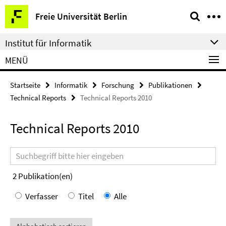
Springe
Service-
Freie Universität Berlin
direkt
Navigation
zu
Institut für Informatik
Inhalt
MENÜ
Startseite
Informatik
Forschung
Publikationen
Technical Reports
Technical Reports 2010
Technical Reports 2010
Suchbegriff
2
Publikation(en)
Verfasser
Titel
Alle