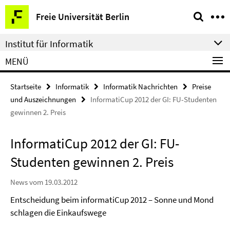
Springe
Service-
Freie Universität Berlin
direkt
Navigation
zu
Institut für Informatik
Inhalt
MENÜ
Startseite
Informatik
Informatik Nachrichten
Preise
und Auszeichnungen
InformatiCup 2012 der GI: FU-Studenten
gewinnen 2. Preis
InformatiCup 2012 der GI: FU-
Studenten gewinnen 2. Preis
News vom 19.03.2012
Entscheidung beim informatiCup 2012 – Sonne und Mond
schlagen die Einkaufswege