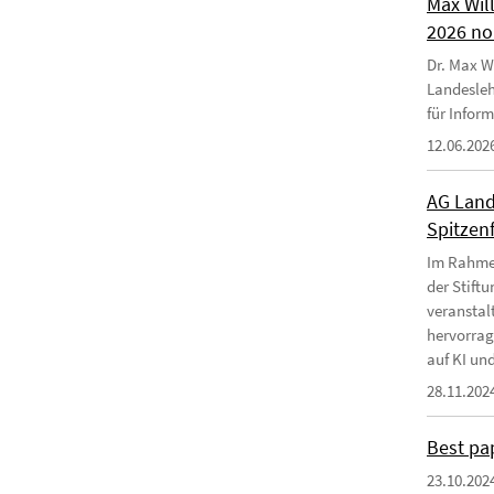
Max Wil
2026 no
Dr. Max Wi
Landesleh
für Infor
12.06.202
AG Land
Spitzen
Im Rahmen
der Stift
veranstal
hervorrag
auf KI und
28.11.202
Best pa
23.10.202