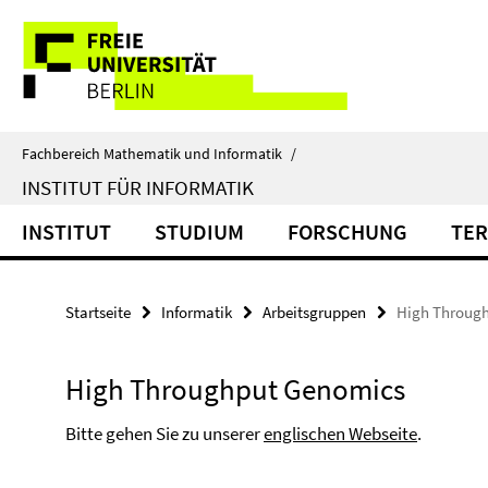
Springe
Service-
direkt
zu
Navigation
Inhalt
Fachbereich Mathematik und Informatik
/
INSTITUT FÜR INFORMATIK
INSTITUT
STUDIUM
FORSCHUNG
TER
Startseite
Informatik
Arbeitsgruppen
High Throug
High Throughput Genomics
Bitte gehen Sie zu unserer
englischen Webseite
.