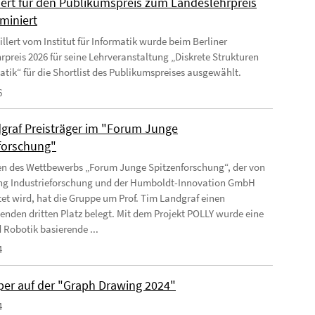
lert für den Publikumspreis zum Landeslehrpreis
miniert
llert vom Institut für Informatik wurde beim Berliner
rpreis 2026 für seine Lehrveranstaltung „Diskrete Strukturen
matik“ für die Shortlist des Publikumspreises ausgewählt.
6
graf Preisträger im "Forum Junge
forschung"
 des Wettbewerbs „Forum Junge Spitzenforschung“, der von
ung Industrieforschung und der Humboldt-Innovation GmbH
tet wird, hat die Gruppe um Prof. Tim Landgraf einen
enden dritten Platz belegt. Mit dem Projekt POLLY wurde eine
 Robotik basierende ...
4
per auf der "Graph Drawing 2024"
4