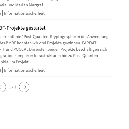
kela und Marian Margraf
6
Informationssicherheit
BF-Projekte gestartet
rderrichtlinie "Post-Quanten-Kryptographie in die Anwendung
des BMBF konnten wir drei Projekte gewinnen, PARFAIT ,
T und PQCCA . Die ersten beiden Projekte beschäftigen sich
igration komplexer Infrastrukturen hin zu Post-Quanten-
hie, im Projekt ...
4
Informationssicherheit
1 / 1