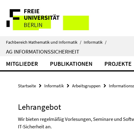
Springe
Service-
direkt
zu
Navigation
Inhalt
Fachbereich Mathematik und Informatik
/
Informatik
/
AG INFORMATIONSSICHERHEIT
MITGLIEDER
PUBLIKATIONEN
PROJEKTE
Startseite
Informatik
Arbeitsgruppen
Informationss
Lehrangebot
Wir bieten regelmäßig Vorlesungen, Seminare und Soft
IT-Sicherheit an.