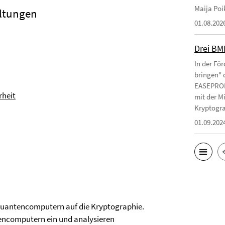
Maija Poi
altungen
01.08.202
Drei BM
In der Fö
bringen" 
EASEPROFI
rheit
mit der M
Kryptograp
01.09.202
 Quantencomputern auf die Kryptographie.
tencomputern ein und analysieren