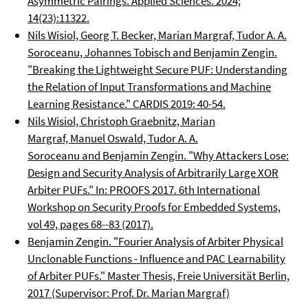
Asymmetric Pairings. Applied Sciences. 2024;
14(23):11322.
Nils Wisiol, Georg T. Becker, Marian Margraf, Tudor A. A.
Soroceanu, Johannes Tobisch and Benjamin Zengin.
"Breaking the Lightweight Secure PUF: Understanding
the Relation of Input Transformations and Machine
Learning Resistance." CARDIS 2019: 40-54.
Nils Wisiol, Christoph Graebnitz, Marian
Margraf, Manuel Oswald, Tudor A. A.
Soroceanu and Benjamin Zengin. "Why Attackers Lose:
Design and Security Analysis of Arbitrarily Large XOR
Arbiter PUFs." In: PROOFS 2017. 6th International
Workshop on Security Proofs for Embedded Systems,
vol 49, pages 68--83 (2017).
Benjamin Zengin. "Fourier Analysis of Arbiter Physical
Unclonable Functions - Influence and PAC Learnability
of Arbiter PUFs." Master Thesis, Freie Universität Berlin,
2017 (Supervisor: Prof. Dr. Marian Margraf)