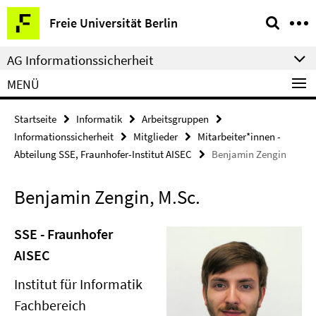
Springe
Service-
Freie Universität Berlin
direkt
Navigation
zu
AG Informationssicherheit
Inhalt
MENÜ
Startseite
Informatik
Arbeitsgruppen
Informationssicherheit
Mitglieder
Mitarbeiter*innen -
Abteilung SSE, Fraunhofer-Institut AISEC
Benjamin Zengin
Benjamin Zengin, M.Sc.
SSE - Fraunhofer
AISEC
Institut für Informatik
Fachbereich