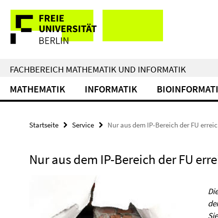
Springe
Service-
direkt
zu
Navigation
Inhalt
FACHBEREICH MATHEMATIK UND INFORMATIK
MATHEMATIK
INFORMATIK
BIOINFORMAT
Startseite
Service
Nur aus dem IP-Bereich der FU errei
Nur aus dem IP-Bereich der FU err
Die
de
Si