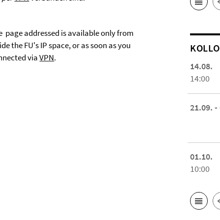
e page addressed is available only from
ide the FU's IP space, or as soon as you
KOL­L
nnected via
VPN
.
14.08.
14:00
21.09. -
01.10.
10:00