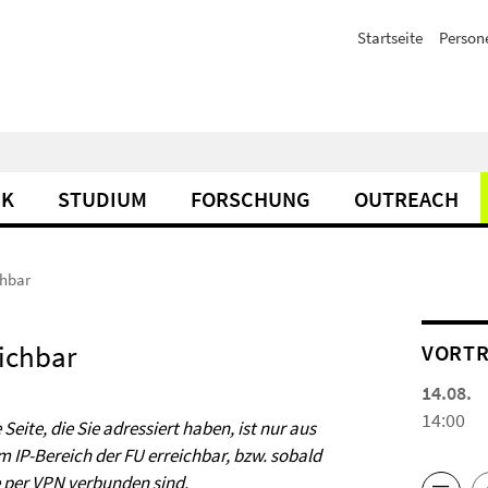
Startseite
Person
IK
STUDIUM
FORSCHUNG
OUTREACH
chbar
eichbar
VORTR
14.08.
14:00
 Seite, die Sie adressiert haben, ist nur aus
m IP-Bereich der FU erreichbar, bzw. sobald
e per
VPN
verbunden sind.