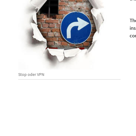
Th
ins
co
Stop oder VPN