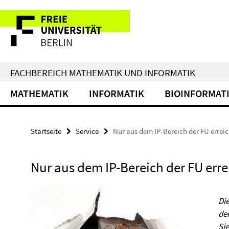
Springe
Service-
direkt
zu
Navigation
Inhalt
FACHBEREICH MATHEMATIK UND INFORMATIK
MATHEMATIK
INFORMATIK
BIOINFORMAT
Startseite
Service
Nur aus dem IP-Bereich der FU errei
Nur aus dem IP-Bereich der FU err
Die
de
Si