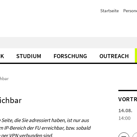
Startseite
Person
IK
STUDIUM
FORSCHUNG
OUTREACH
chbar
eichbar
VORTR
14.08.
14:00
 Seite, die Sie adressiert haben, ist nur aus
m IP-Bereich der FU erreichbar, bzw. sobald
e per
VPN
verbunden sind.