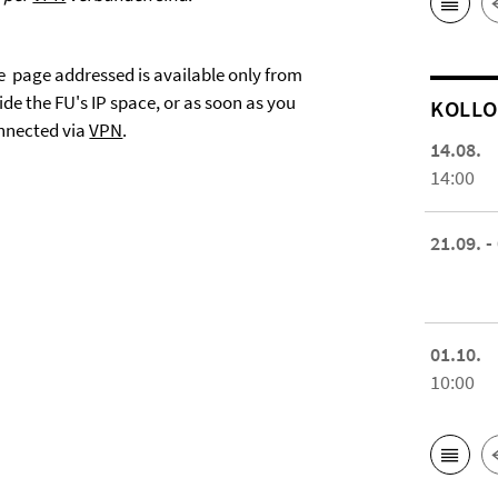
e page addressed is available only from
ide the FU's IP space, or as soon as you
KOL­L
nnected via
VPN
.
14.08.
14:00
21.09. -
01.10.
10:00