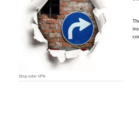
Th
ins
co
Stop oder VPN