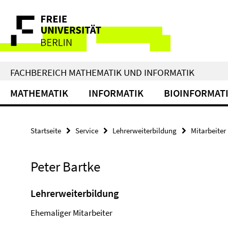
Springe
Service-
direkt
zu
Navigation
Inhalt
FACHBEREICH MATHEMATIK UND INFORMATIK
MATHEMATIK
INFORMATIK
BIOINFORMAT
Startseite
Service
Lehrerweiterbildung
Mitarbeiter
Peter Bartke
Lehrerweiterbildung
Ehemaliger Mitarbeiter