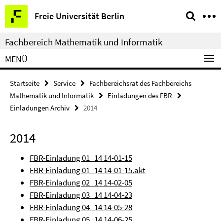
Springe
Service-
Freie Universität Berlin
direkt
Navigation
zu
Fachbereich Mathematik und Informatik
Inhalt
MENÜ
Startseite
Service
Fachbereichsrat des Fachbereichs
Mathematik und Informatik
Einladungen des FBR
Einladungen Archiv
2014
2014
FBR-Einladung 01_14 14-01-15
FBR-Einladung 01_14 14-01-15.akt
FBR-Einladung 02_14 14-02-05
FBR-Einladung 03_14 14-04-23
FBR-Einladung 04_14 14-05-28
FBR-Einladung 05_14 14-06-25