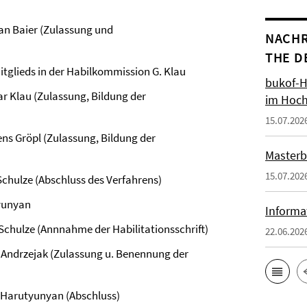
an Baier (Zulassung und
NACHR
THE D
glieds in der Habilkommission G. Klau
bukof-H
r Klau (Zulassung, Bildung der
im Hoch
15.07.202
ns Gröpl (Zulassung, Bildung der
Masterb
15.07.202
Schulze (Abschluss des Verfahrens)
tyunyan
Informa
Schulze (Annnahme der Habilitationsschrift)
22.06.202
 Andrzejak (Zulassung u. Benennung der
 Harutyunyan (Abschluss)