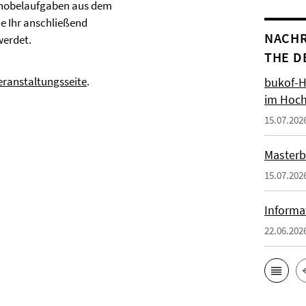
 Knobelaufgaben aus dem
he Ihr anschließend
NACHR
werdet.
THE D
eranstaltungsseite
.
bukof-H
im Hoch
15.07.202
Masterb
15.07.202
Informa
22.06.202