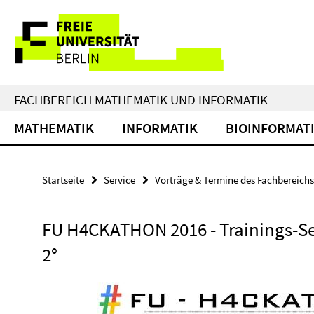
Springe
Service-
direkt
zu
Navigation
Inhalt
FACHBEREICH MATHEMATIK UND INFORMATIK
MATHEMATIK
INFORMATIK
BIOINFORMAT
Startseite
Service
Vorträge & Termine des Fachbereichs
FU H4CKATHON 2016 - Trainings-S
2°