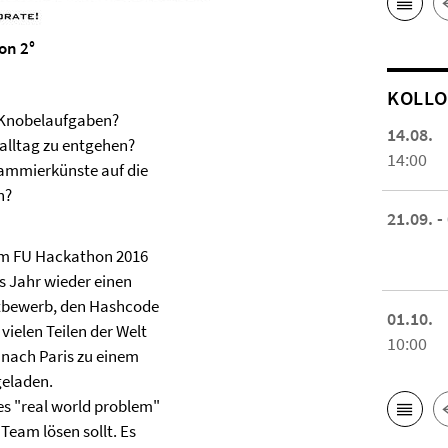
on 2°
KOL­L
n Knobelaufgaben?
14.08.
alltag zu entgehen?
14:00
ammierkünste auf die
n?
21.09. -
um FU Hackathon 2016
es Jahr wieder einen
bewerb, den Hashcode
01.10.
 vielen Teilen der Welt
10:00
 nach Paris zu einem
geladen.
es "real world problem"
Team lösen sollt. Es