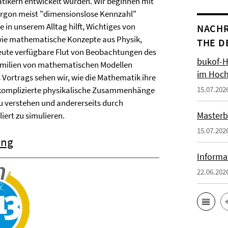
tikern entwickelt wurden. Wir beginnen mit
argon meist "dimensionslose Kennzahl"
 in unserem Alltag hilft, Wichtiges von
NACHR
 wie mathematische Konzepte aus Physik,
THE D
e heute verfügbare Flut von Beobachtungen des
bukof-H
Familien von mathematischen Modellen
im Hoch
s Vortrags sehen wir, wie die Mathematik ihre
t, komplizierte physikalische Zusammenhänge
15.07.202
zu verstehen und andererseits durch
Masterb
iert zu simulieren.
15.07.202
ung
Informa
22.06.202